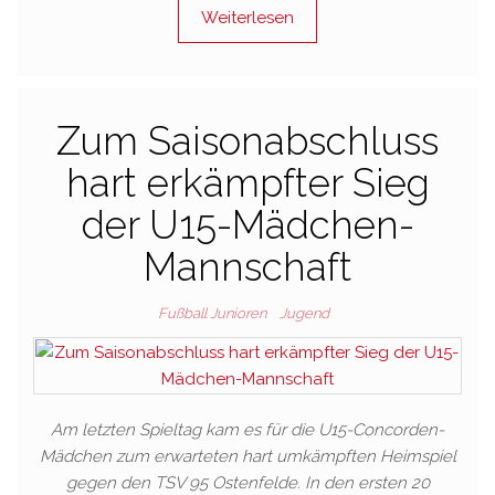
Weiterlesen
Zum Saisonabschluss
hart erkämpfter Sieg
der U15-Mädchen-
Mannschaft
Fußball Junioren
Jugend
Am letzten Spieltag kam es für die U15-Concorden-
Mädchen zum erwarteten hart umkämpften Heimspiel
gegen den TSV 95 Ostenfelde. In den ersten 20