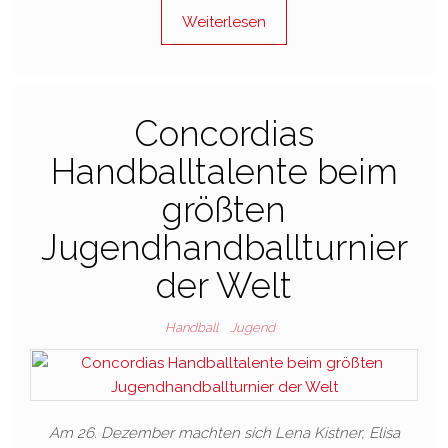
Weiterlesen
Concordias
Handballtalente beim
größten
Jugendhandballturnier
der Welt
Handball
Jugend
Am 26. Dezember machten sich Lena Kistner, Elisa