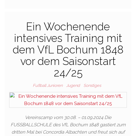
Ein Wochenende
intensives Training mit
dem VfL Bochum 1848
vor dem Saisonstart
24/25
Fußball Junioren
Jugend
Sonstiges
Vereinscamp vom 30.08. – 01.09.2024 Die
FUSSBALLSCHULE des VfL Bochum 1848 gastiert zum
dritten Mal bei Concordia Albachten und freut sich auf