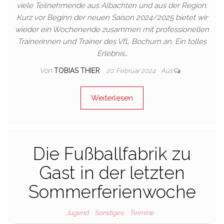
viele Teilnehmende aus Albachten und aus der Region.
Kurz vor Beginn der neuen Saison 2024/2025 bietet wir
wieder ein Wochenende zusammen mit professionellen
Trainerinnen und Trainer des VfL Bochum an. Ein tolles
Erlebnis…
Von
TOBIAS THIER
20. Februar 2024
Aus
Weiterlesen
Die Fußballfabrik zu
Gast in der letzten
Sommerferienwoche
Jugend
Sonstiges
Termine