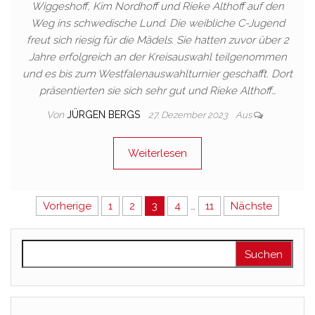
Wiggeshoff, Kim Nordhoff und Rieke Althoff auf den
Weg ins schwedische Lund. Die weibliche C-Jugend
freut sich riesig für die Mädels. Sie hatten zuvor über 2
Jahre erfolgreich an der Kreisauswahl teilgenommen
und es bis zum Westfalenauswahlturnier geschafft. Dort
präsentierten sie sich sehr gut und Rieke Althoff…
Von
JÜRGEN BERGS
27. Dezember 2023
Aus
Weiterlesen
Seitennummerierung der Beitr
Vorherige
1
2
3
4
…
11
Nächste
Suchen nach: