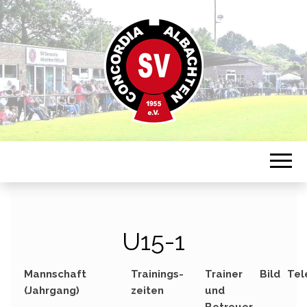
Sportverein in Münster-Albachten
CONCORDIA
ALBACHTEN
U15-1
Mannschaft
Trainings-
Trainer
Bild
Tel
(Jahrgang)
zeiten
und