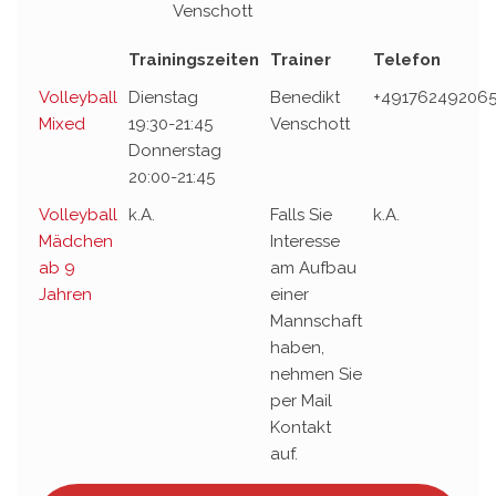
Venschott
Trainingszeiten
Trainer
Telefon
Volleyball
Dienstag
Benedikt
+49176249206
Mixed
19:30-21:45
Venschott
Donnerstag
20:00-21:45
Volleyball
k.A.
Falls Sie
k.A.
Mädchen
Interesse
ab 9
am Aufbau
Jahren
einer
Mannschaft
haben,
nehmen Sie
per Mail
Kontakt
auf.