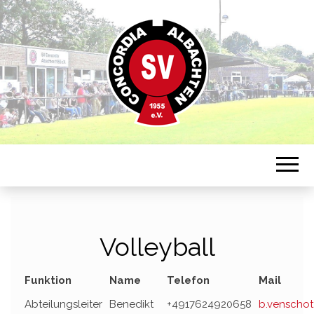
Sportverein in Münster-Albachten
CONCORDIA
ALBACHTEN
Volleyball
Funktion
Name
Telefon
Mail
Abteilungsleiter
Benedikt
+4917624920658
b.venscho