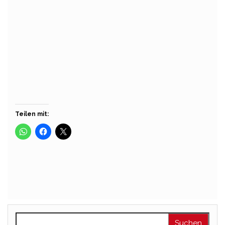
Hülske
n
Über
Beiträge
Kommentare
Teilen mit:
Suchen nach: