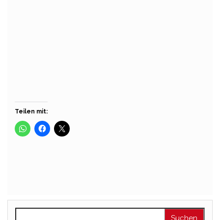
Homa
nn
Über
Beiträge
Kommentare
Teilen mit:
Suchen nach: