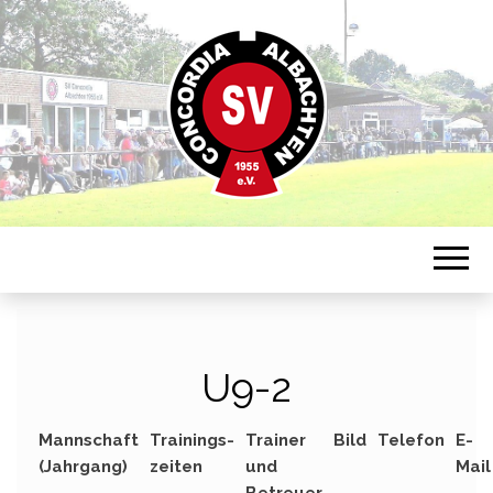
Sportverein in Münster-Albachten
CONCORDIA
ALBACHTEN
U9-2
Mannschaft
Trainings-
Trainer
Bild
Telefon
E-
(Jahrgang)
zeiten
und
Mail