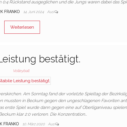
n 0:4 Rückstand ausgeglichen und die Jungs waren dabei das Spi
K FRANKO
14. Juni 2024
Aus
Weiterlesen
Leistung bestätigt.
Volleyball
kirchen. Am Sonntag fand der vorletzte Spieltag der Bezirkslig
en mussten in Beckum gegen den ungeschlagenen Favoriten ant
as erste Spiel wurde dann gegen eine auf Oberliganiveau spiele
eckum klar 2:0 verloren. Die Konzentration…
K FRANKO
10. März 2020
Aus