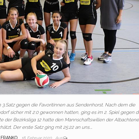
m 3.Satz gegen die Favoritinnen aus Sendenhorst. Nach dem die
orf sicher mit 2:0 gewonnen hatten, ging es im 2. Spiel gegen 
rte der Bezirksliga 12 hatte den Mannschaftswillen der Albachtene
hätzt. Der erste Satz ging mit 25:22 an uns.…
 FRANKO
18. Februar 2020
Aus