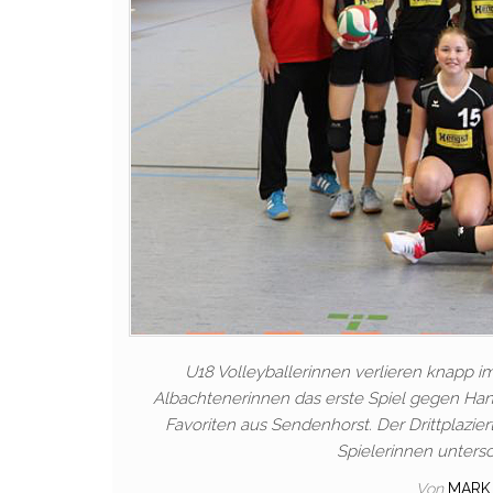
U18 Volleyballerinnen verlieren knapp i
Albachtenerinnen das erste Spiel gegen Hand
Favoriten aus Sendenhorst. Der Drittplazie
Spielerinnen untersc
Von
MARK