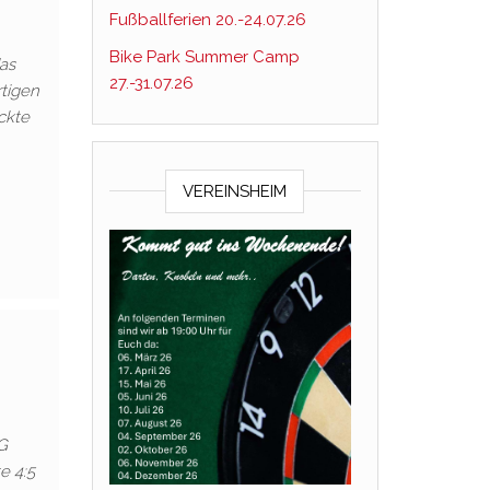
Fußballferien 20.-24.07.26
Bike Park Summer Camp
as
27.-31.07.26
rtigen
ckte
VEREINSHEIM
G
e 4:5