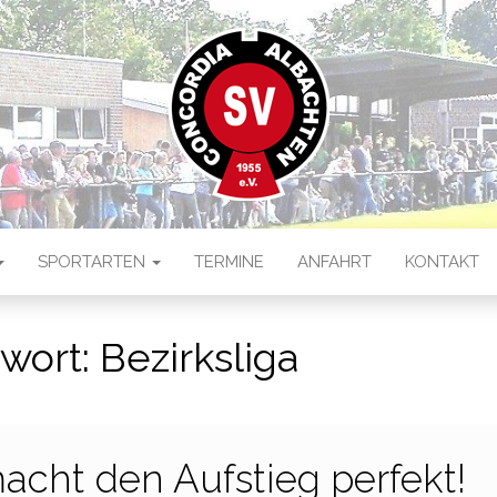
 ALBACHTEN
ten
SPORTARTEN
TERMINE
ANFAHRT
KONTAKT
wort:
Bezirksliga
cht den Aufstieg perfekt!