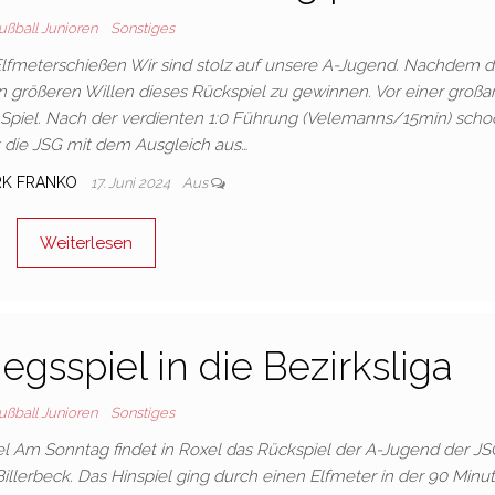
ußball Junioren
Sonstiges
Elfmeterschießen Wir sind stolz auf unsere A-Jugend. Nachdem d
en größeren Willen dieses Rückspiel zu gewinnen. Vor einer großa
 Spiel. Nach der verdienten 1:0 Führung (Velemanns/15min) scho
k die JSG mit dem Ausgleich aus…
RK FRANKO
17. Juni 2024
Aus
Weiterlesen
gsspiel in die Bezirksliga
ußball Junioren
Sonstiges
el Am Sonntag findet in Roxel das Rückspiel der A-Jugend der JS
illerbeck. Das Hinspiel ging durch einen Elfmeter in der 90 Minut