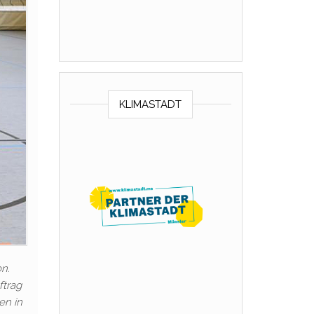
KLIMASTADT
on.
ftrag
en in