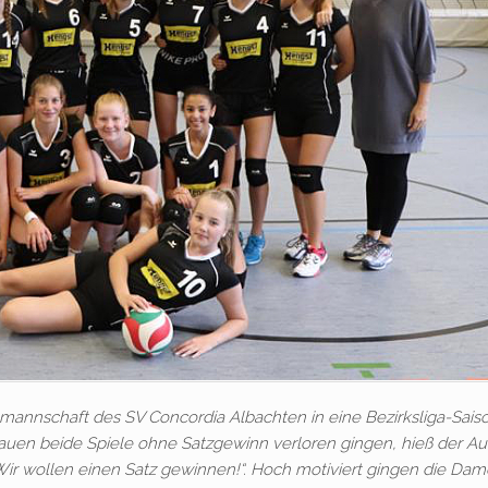
mannschaft des SV Concordia Albachten in eine Bezirksliga-Sais
auen beide Spiele ohne Satzgewinn verloren gingen, hieß der Au
„Wir wollen einen Satz gewinnen!“. Hoch motiviert gingen die Dam