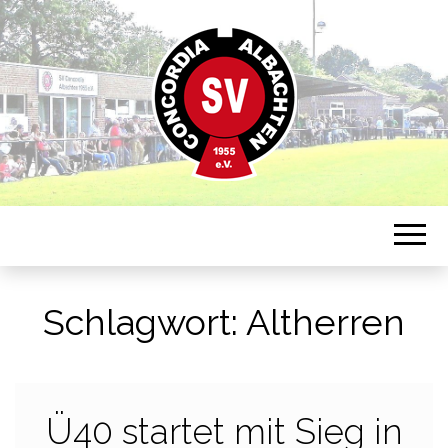
Sportverein in Münster-Albachten
CONCORDIA
ALBACHTEN
Schlagwort:
Altherren
Ü40 startet mit Sieg in