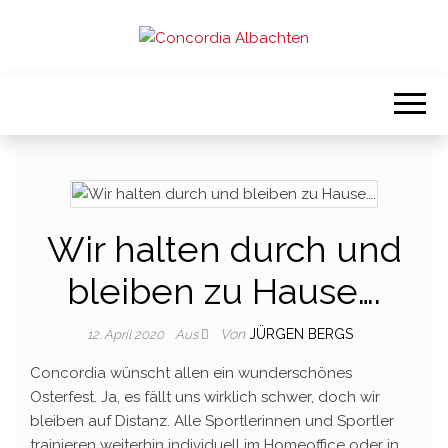
Sportverein in Münster-Albachten
CONCORDIA
ALBACHTEN
Wir halten durch und
bleiben zu Hause….
Von
JÜRGEN BERGS
12. April 2020
Aus
Concordia wünscht allen ein wunderschönes
Osterfest. Ja, es fällt uns wirklich schwer, doch wir
bleiben auf Distanz. Alle Sportlerinnen und Sportler
trainieren weiterhin individuell im Homeoffice oder in