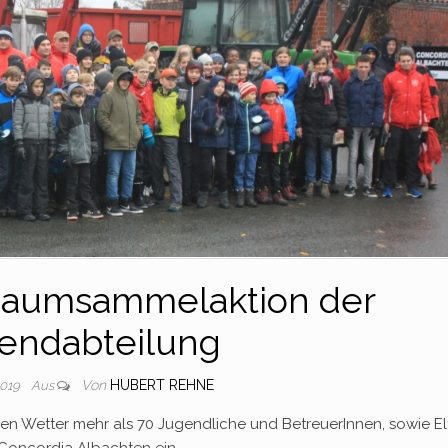
aumsammelaktion der
endabteilung
Von
HUBERT REHNE
2019
Aus
gen Wetter mehr als 70 Jugendliche und BetreuerInnen, sowie El
 Concordia Albachten ein.