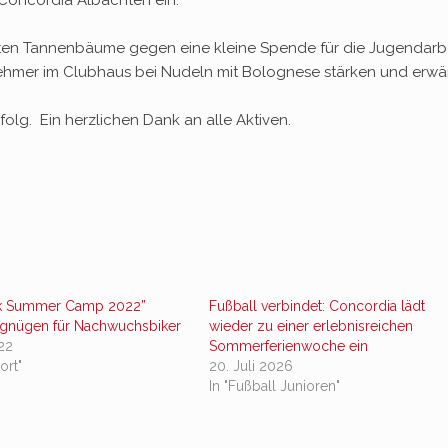
ten Tannenbäume gegen eine kleine Spende für die Jugendarb
lnehmer im Clubhaus bei Nudeln mit Bolognese stärken und erw
rfolg. Ein herzlichen Dank an alle Aktiven.
rk Summer Camp 2022”
Fußball verbindet: Concordia lädt
rgnügen für Nachwuchsbiker
wieder zu einer erlebnisreichen
022
Sommerferienwoche ein
ort"
20. Juli 2026
In "Fußball Junioren"