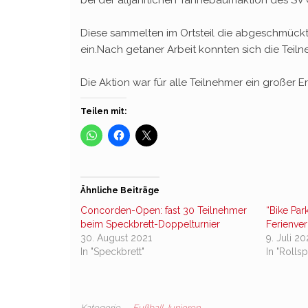
Diese sammelten im Ortsteil die abgeschmück
ein.Nach getaner Arbeit konnten sich die Tei
Die Aktion war für alle Teilnehmer ein großer E
Teilen mit:
Ähnliche Beiträge
Concorden-Open: fast 30 Teilnehmer
“Bike Pa
beim Speckbrett-Doppelturnier
Ferienve
30. August 2021
9. Juli 2
In "Speckbrett"
In "Rollsp
Kategorie
Fußball Junioren