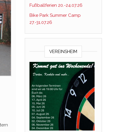
Fußballferien 20.-24.07.26
Bike Park Summer Camp
27.-31.07.26
VEREINSHEIM
tern