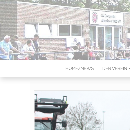
CONCORDIA
Sportverein in Münster-Albach
HOME/NEWS
DER VEREIN