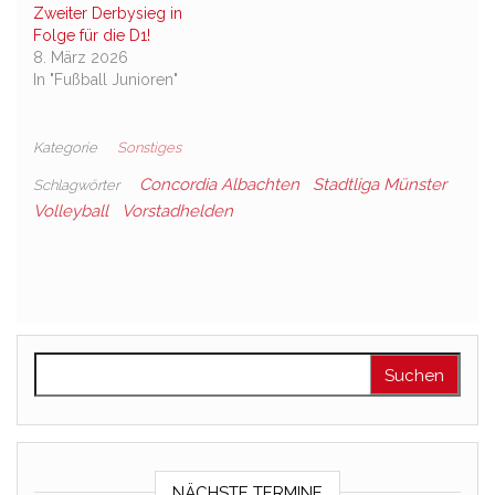
Zweiter Derbysieg in
Folge für die D1!
8. März 2026
In "Fußball Junioren"
Kategorie
Sonstiges
Concordia Albachten
Stadtliga Münster
Schlagwörter
Volleyball
Vorstadhelden
Suchen nach:
NÄCHSTE TERMINE