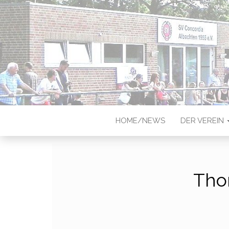
CONCORDIA
Sportverein in Münster-Albach
HOME/NEWS
DER VEREIN
Tho
Thoma