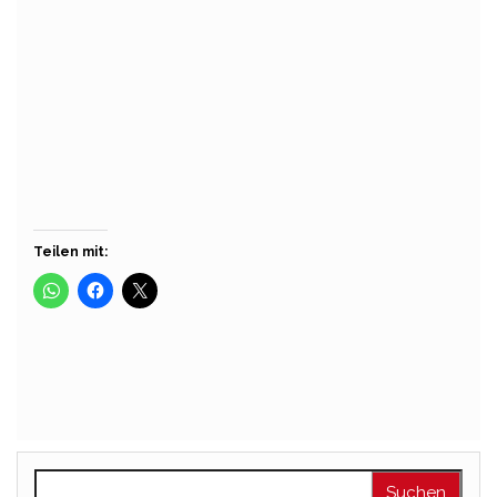
t
Rehne
Über
Beiträge
Kommentare
Teilen mit:
Suchen nach: