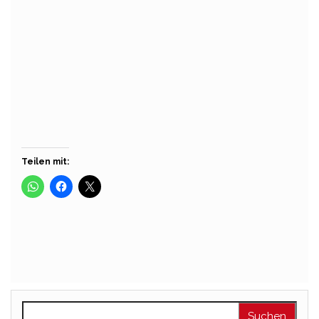
Meyer
ing
Über
Beiträge
Kommentare
Teilen mit:
Suchen nach: