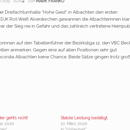
Von
MARK FRANKO
r 2019
Aus
 Dreifachturnhalle “Hohe Geist” in Albachten den ersten
 DJK Rot-Weiß Alverskirchen gewannen die Albachterinnen klar
 war der Sieg nie in Gefahr und das zahlreich vertretene Heimpu
iorinnen auf den Tabellenführer der Bezirksliga 12, den VBC Be
llen anmerken. Gegen eine auf allen Positionen sehr gut
ncordia Albachten keine Chance. Beide Sätze gingen trotz gr
r geht’s nicht!
Stabile Leistung bestätigt.
uar 2020
10. März 2020
iges"
In "Volleyball"