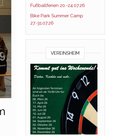
Fußballferien 20.-24.07.26
Bike Park Summer Camp
27.-31.07.26
VEREINSHEIM
am