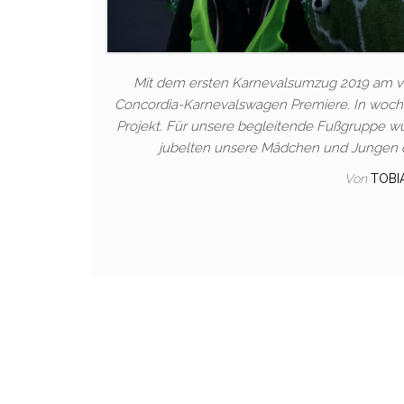
Mit dem ersten Karnevalsumzug 2019 am ve
Concordia-Karnevalswagen Premiere. In wochenl
Projekt. Für unsere begleitende Fußgruppe w
jubelten unsere Mädchen und Jungen de
Von
TOBI