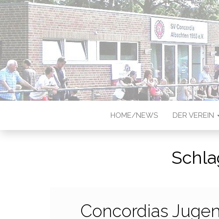
CONCORDIA
Sportverein in Münster-Albach
HOME/NEWS
DER VEREIN
Schla
Concordias Jugend