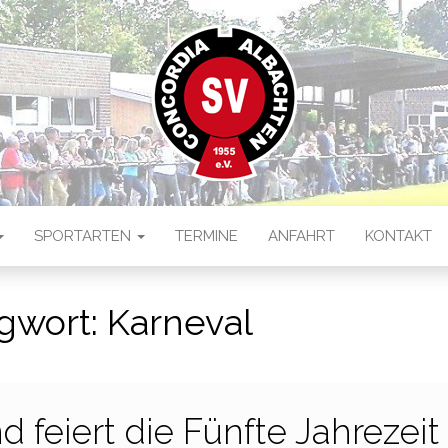
 ALBACHTEN
ten
SPORTARTEN
TERMINE
ANFAHRT
KONTAKT
gwort:
Karneval
 feiert die Fünfte Jahrezeit