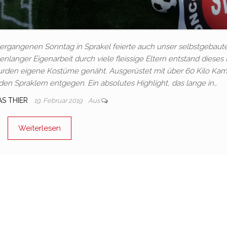
rgangenen Sonntag in Sprakel feierte auch unser selbstgebaut
anger Eigenarbeit durch viele fleissige Eltern entstand dieses 
urden eigene Kostüme genäht. Ausgerüstet mit über 60 Kilo Kam
n Spraklern entgegen. Ein absolutes Highlight, das lange in…
AS THIER
19. Februar 2019
Aus
Weiterlesen