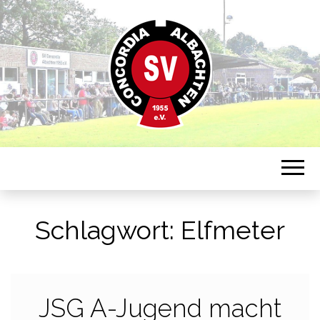
Sportverein in Münster-Albachten
CONCORDIA
ALBACHTEN
Schlagwort:
Elfmeter
JSG A-Jugend macht