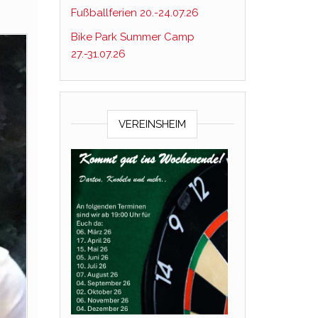
Fußballferien 20.-24.07.26
Bike Park Summer Camp
27.-31.07.26
VEREINSHEIM