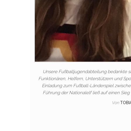
Unsere Fußballjugendabteilung bedankte si
Funktionären, Helfern, Unterstützern und Spo
Einladung zum Fußball-Länderspiel zwische
Führung der Nationalelf ließ auf einen Sie
Von
TOBI