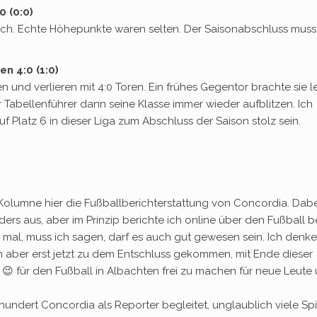
0 (0:0)
lich. Echte Höhepunkte waren selten. Der Saisonabschluss muss
n 4:0 (1:0)
 und verlieren mit 4:0 Toren. Ein frühes Gegentor brachte sie l
der Tabellenführer dann seine Klasse immer wieder aufblitzen. Ich
 Platz 6 in dieser Liga zum Abschluss der Saison stolz sein.
r Kolumne hier die Fußballberichterstattung von Concordia. Dabe
s aus, aber im Prinzip berichte ich online über den Fußball b
 mal, muss ich sagen, darf es auch gut gewesen sein. Ich denk
in aber erst jetzt zu dem Entschluss gekommen, mit Ende dieser
 😉 für den Fußball in Albachten frei zu machen für neue Leute
rhundert Concordia als Reporter begleitet, unglaublich viele Sp