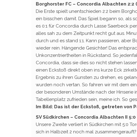
Borghorster FC – Concordia Albachten 2:2 (
Die Erste spielt unentschieden 2:2 beim Borgh
ein bisschen damit. Das Spiel begann so, als 
es 0:1 für Concordia durch Lasse Saerbeck per
alles sah zu dem Zeitpunkt recht gut aus. Min
durch und es stand 1:1. Kann passieren, aber 
wieder rein. Hängende Gesichter! Das entsprac
Unkonzentriertheiten in Rückstand. So jedenfall
Concordia, dass sie dies so nicht stehen lasse
einen Eckstoß direkt oben ins kurze Eck zirkel
Ergebnis zu ihren Gunsten zu drehen, es gela
wurden noch vertan. So fahren wir mit dem ei
der besonderen Umstände nach der Hinserie i
Tabellenplatz zufrieden sein, meine ich. So ge
Im Bild: Das ist der Eckstoß, getreten von P
SV Südkirchen – Concordia Albachten II 5:0 
Unsere Zweite verliert in Südkirchen mit 5:0 Tor
sich in Halbzeit 2 noch mal zusammengerauft? Di