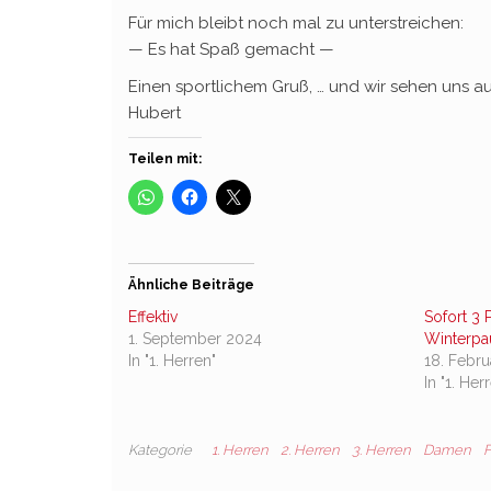
Für mich bleibt noch mal zu unterstreichen:
— Es hat Spaß gemacht —
Einen sportlichem Gruß, … und wir sehen uns auf’
Hubert
Teilen mit:
Ähnliche Beiträge
Effektiv
Sofort 3 
1. September 2024
Winterpa
In "1. Herren"
18. Febr
In "1. Her
Kategorie
1. Herren
2. Herren
3. Herren
Damen
F