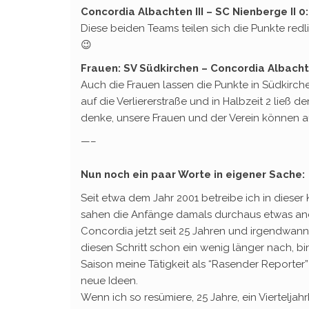
Concordia Albachten III – SC Nienberge II 0:
Diese beiden Teams teilen sich die Punkte red
😉
Frauen: SV Südkirchen – Concordia Albachte
Auch die Frauen lassen die Punkte in Südkirchen
auf die Verliererstraße und in Halbzeit 2 ließ 
denke, unsere Frauen und der Verein können auf
—–
Nun noch ein paar Worte in eigener Sache:
Seit etwa dem Jahr 2001 betreibe ich in diese
sahen die Anfänge damals durchaus etwas ander
Concordia jetzt seit 25 Jahren und irgendwann
diesen Schritt schon ein wenig länger nach, b
Saison meine Tätigkeit als “Rasender Reporter”
neue Ideen.
Wenn ich so resümiere, 25 Jahre, ein Vierteljah