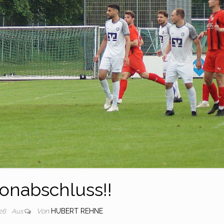
sonabschluss!!
Von
HUBERT REHNE
026
Aus