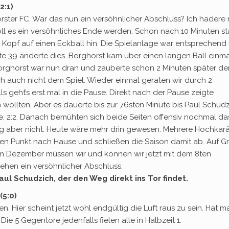
2:1)
orster FC. War das nun ein versöhnlicher Abschluss? Ich hadere
soll es ein versöhnliches Ende werden. Schon nach 10 Minuten s
 Kopf auf einen Eckball hin. Die Spielanlage war entsprechend
ute 39 änderte dies. Borghorst kam über einen langen Ball einma
Borghorst war nun dran und zauberte schon 2 Minuten später de
h auch nicht dem Spiel. Wieder einmal geraten wir durch 2
s geht’s erst mal in die Pause. Direkt nach der Pause zeigte
n wollten. Aber es dauerte bis zur 76sten Minute bis Paul Schud
te, 2:2. Danach bemühten sich beide Seiten offensiv nochmal da
ng aber nicht. Heute wäre mehr drin gewesen. Mehrere Hochkarä
nen Punkt nach Hause und schließen die Saison damit ab. Auf G
m Dezember müssen wir und können wir jetzt mit dem 8ten
sehen ein versöhnlicher Abschluss.
aul Schudzich, der den Weg direkt ins Tor findet.
(5:0)
en. Hier scheint jetzt wohl endgültig die Luft raus zu sein. Hat m
e 5 Gegentore jedenfalls fielen alle in Halbzeit 1.