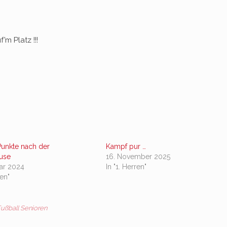
m Platz !!!
Punkte nach der
Kampf pur …
use
16. November 2025
uar 2024
In "1. Herren"
ren"
ußball Senioren