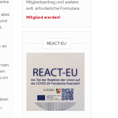
denke,
Mitgliedsantrag und weitere
evtl. erforderliche Formulare.
alles
Mitglied werden!
 und
1
REACT-EU
 wir
r
anzen,
rn.
s ich
aben.
n