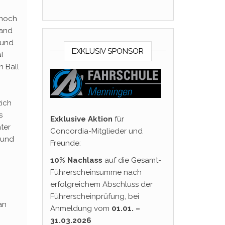
 noch
tand
 und
EXKLUSIV SPONSOR
l
n Ball
zich
s
Exklusive Aktion
für
ter
Concordia-Mitglieder und
rund
Freunde:
10% Nachlass
auf die Gesamt-
Führerscheinsumme nach
erfolgreichem Abschluss der
Führerscheinprüfung, bei
an
Anmeldung vom
01.01. –
31.03.2026