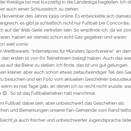
 Kreisliga bis mal kurzzeitig in die Landesliga begleiten. Ich 
er auch einen Schlussstrich zu ziehen.
 November des Jahres 1999 online. Es entwickelte sich damals 
angreich, es gibt ja schließlich nicht nur Fußball bei Concordia,
h auf der Web-Seite vertreten sein. So empfinde ich, da wir 200
n waren, haben wir damals schon echt Gas gegeben und waren
n weit vorne.
 Wettbewerb: “Internetpreis für Münsters Sportvereine”, an dem
er den ersten 10 von 60 Teilnehmern belegt haben. Auch das wa
as auf die Beine zu stellen. Ich finde, das ist uns gut gelungen.
r ein kleiner, aber auch schon etwas zeitaufwendiger Teil des G
zu besuchen und ein Foto vom aktuellen Geschehen beizusteue
wenn es mal Tage gab, an denen ich so recht nicht wusste, wa
 😉 . So ist das Fußballerleben halt manchmal.
im Fußball dabei sein, aber unbeschwert das Geschehen als
chen und Bemerkungen unserer Fan-Gemeinde vom Rand teilh
lleicht ja auch frischer und unbeschwerter Jugendsprache täte