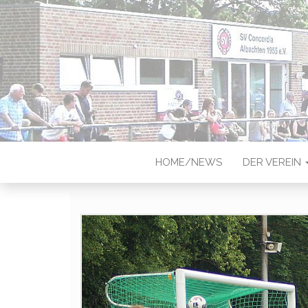
CONCORDIA
Sportverein in Münster-Albach
HOME/NEWS
DER VEREIN