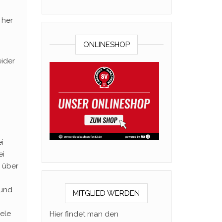
 her
ONLINESHOP
eider
i
ei
e über
 und
MITGLIED WERDEN
iele
Hier findet man den