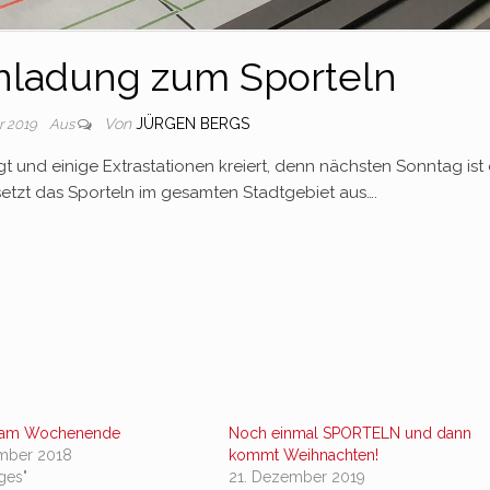
inladung zum Sporteln
Von
JÜRGEN BERGS
r 2019
Aus
gt und einige Extrastationen kreiert, denn nächsten Sonntag ist 
setzt das Sporteln im gesamten Stadtgebiet aus….
n am Wochenende
Noch einmal SPORTELN und dann
mber 2018
kommt Weihnachten!
iges"
21. Dezember 2019