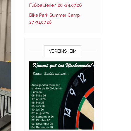
Fußballferien 20.-24.07.26
Bike Park Summer Camp
27.-31.07.26
VEREINSHEIM