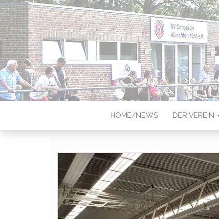
CONCORDIA
Sportverein in Münster-Albach
HOME/NEWS
DER VEREIN