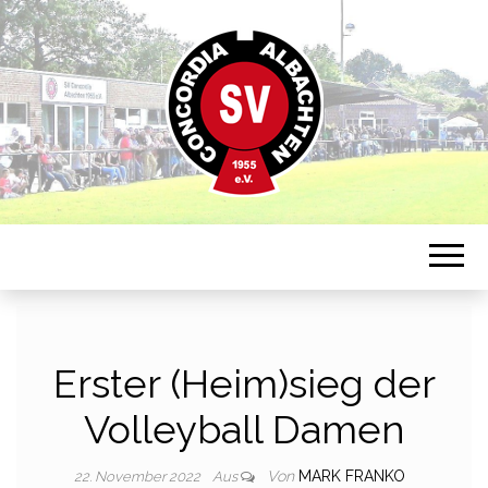
Sportverein in Münster-Albachten
CONCORDIA
ALBACHTEN
Erster (Heim)sieg der
Volleyball Damen
Von
MARK FRANKO
22. November 2022
Aus