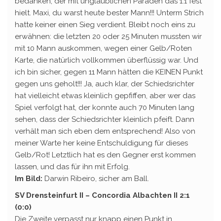
bedanken, der mit unglaublichen Paraden das 1:1 fest
hielt. Maxi, du warst heute bester Mann!!! Unterm Strich
hatte keiner einen Sieg verdient. Bleibt noch eins zu
erwähnen: die letzten 20 oder 25 Minuten mussten wir
mit 10 Mann auskommen, wegen einer Gelb/Roten
Karte, die natürlich vollkommen überflüssig war. Und
ich bin sicher, gegen 11 Mann hätten die KEINEN Punkt
gegen uns geholt!!! Ja, auch klar, der Schiedsrichter
hat vielleicht etwas kleinlich gepfiffen, aber wer das
Spiel verfolgt hat, der konnte auch 70 Minuten lang
sehen, dass der Schiedsrichter kleinlich pfeift. Dann
verhält man sich eben dem entsprechend! Also von
meiner Warte her keine Entschuldigung für dieses
Gelb/Rot! Letztlich hat es den Gegner erst kommen
lassen, und das für ihn mit Erfolg.
Im Bild:
Darwin Ribeiro, sicher am Ball.
SV Drensteinfurt II – Concordia Albachten II 2:1
(0:0)
Die Zweite verpasst nur knapp einen Punkt in