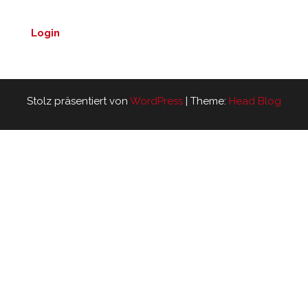
Login
Stolz präsentiert von
WordPress
|
Theme:
Head Blog