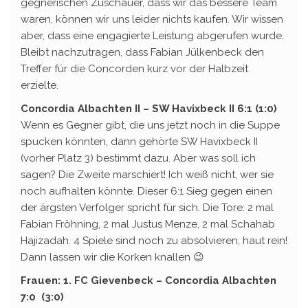
gegnerischen Zuschauer, dass wir das bessere Team
waren, können wir uns leider nichts kaufen. Wir wissen
aber, dass eine engagierte Leistung abgerufen wurde.
Bleibt nachzutragen, dass Fabian Jülkenbeck den
Treffer für die Concorden kurz vor der Halbzeit
erzielte.
Concordia Albachten II – SW Havixbeck II 6:1 (1:0)
Wenn es Gegner gibt, die uns jetzt noch in die Suppe
spucken könnten, dann gehörte SW Havixbeck II
(vorher Platz 3) bestimmt dazu. Aber was soll ich
sagen? Die Zweite marschiert! Ich weiß nicht, wer sie
noch aufhalten könnte. Dieser 6:1 Sieg gegen einen
der ärgsten Verfolger spricht für sich. Die Tore: 2 mal
Fabian Fröhning, 2 mal Justus Menze, 2 mal Schahab
Hajizadah. 4 Spiele sind noch zu absolvieren, haut rein!
Dann lassen wir die Korken knallen 😉
Frauen: 1. FC Gievenbeck – Concordia Albachten
7:0 (3:0)