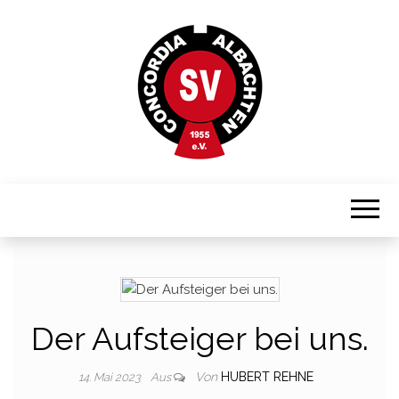
Sportverein in Münster-Albachten
CONCORDIA
ALBACHTEN
Der Aufsteiger bei uns.
Von
HUBERT REHNE
14. Mai 2023
Aus