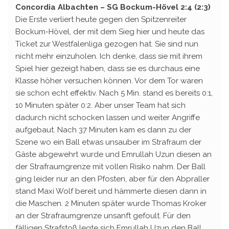
Concordia Albachten – SG Bockum-Hövel 2:4 (2:3)
Die Erste verliert heute gegen den Spitzenreiter
Bockum-Hövel, der mit dem Sieg hier und heute das
Ticket zur Westfalenliga gezogen hat. Sie sind nun
nicht mehr einzuholen. Ich denke, dass sie mit ihrem
Spiel hier gezeigt haben, dass sie es durchaus eine
Klasse höher versuchen können. Vor dem Tor waren
sie schon echt effektiv. Nach 5 Min. stand es bereits 0:1,
10 Minuten später 0:2. Aber unser Team hat sich
dadurch nicht schocken lassen und weiter Angriffe
aufgebaut. Nach 37 Minuten kam es dann zu der
Szene wo ein Ball etwas unsauber im Strafraum der
Gäste abgewehrt wurde und Emrullah Uzun diesen an
der Strafraumgrenze mit vollen Risiko nahm. Der Ball
ging leider nur an den Pfosten, aber für den Abpraller
stand Maxi Wolf bereit und hämmerte diesen dann in
die Maschen. 2 Minuten später wurde Thomas Kroker
an der Strafraumgrenze unsanft gefoult. Für den
fälligen Strafstoß legte sich Emrullah Uzun den Ball