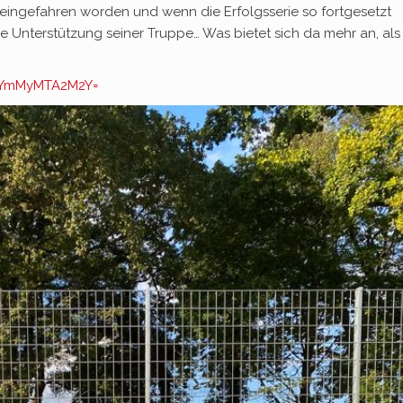
ts eingefahren worden und wenn die Erfolgsserie so fortgesetzt
he Unterstützung seiner Truppe… Was bietet sich da mehr an, als
d=YmMyMTA2M2Y=