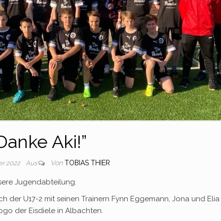
Danke Aki!”
Von
TOBIAS THIER
er 2022
Aus
nsere Jugendabteilung.
h der U17-2 mit seinen Trainern Fynn Eggemann, Jona und Elia
go der Eisdiele in Albachten.