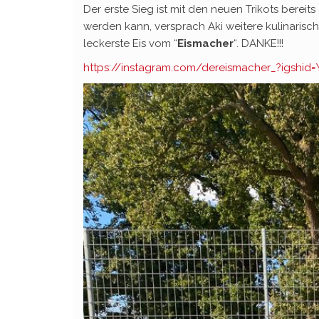
Der erste Sieg ist mit den neuen Trikots berei
werden kann, versprach Aki weitere kulinarisc
leckerste Eis vom “
Eismacher
“. DANKE!!!
https://instagram.com/dereismacher_?igshi