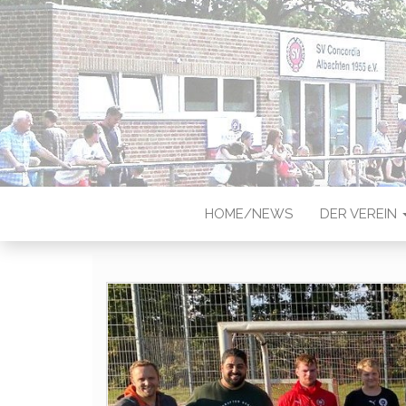
CONCORDIA
Sportverein in Münster-Albach
HOME/NEWS
DER VEREIN