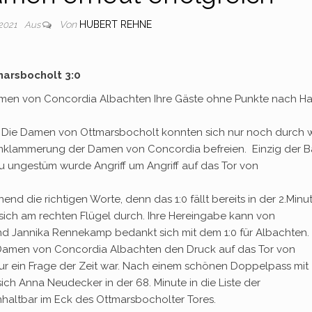
Von
HUBERT REHNE
 2021
Aus
marsbocholt 3:0
en von Concordia Albachten Ihre Gäste ohne Punkte nach H
. Die Damen von Ottmarsbocholt konnten sich nur noch durch 
Umklammerung der Damen von Concordia befreien. Einzig der Ba
 zu ungestüm wurde Angriff um Angriff auf das Tor von
end die richtigen Worte, denn das 1:0 fällt bereits in der 2.Minu
sich am rechten Flügel durch. Ihre Hereingabe kann von
und Jannika Rennekamp bedankt sich mit dem 1:0 für Albachten.
 Damen von Concordia Albachten den Druck auf das Tor von
nur ein Frage der Zeit war. Nach einem schönen Doppelpass mit
h Anna Neudecker in der 68. Minute in die Liste der
nhaltbar im Eck des Ottmarsbocholter Tores.