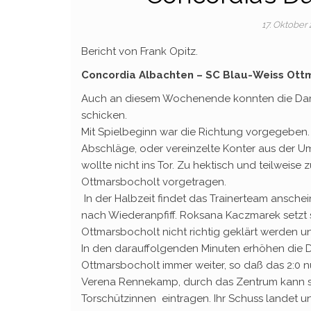
17. Oktober
Bericht von Frank Opitz.
Concordia Albachten – SC Blau-Weiss Ott
Auch an diesem Wochenende konnten die Dam
schicken.
Mit Spielbeginn war die Richtung vorgegeben
Abschläge, oder vereinzelte Konter aus der 
wollte nicht ins Tor. Zu hektisch und teilweise
Ottmarsbocholt vorgetragen.
In der Halbzeit findet das Trainerteam anschein
nach Wiederanpfiff. Roksana Kaczmarek setzt 
Ottmarsbocholt nicht richtig geklärt werden 
In den darauffolgenden Minuten erhöhen die
Ottmarsbocholt immer weiter, so daß das 2:0 
Verena Rennekamp, durch das Zentrum kann sic
Torschützinnen eintragen. Ihr Schuss landet u