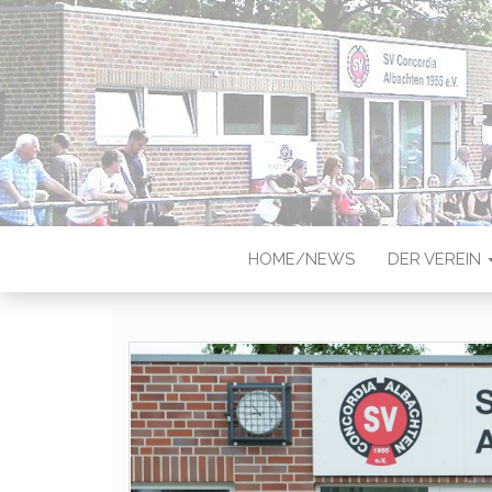
CONCORDIA
Sportverein in Münster-Albach
HOME/NEWS
DER VEREIN