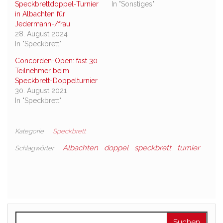
Speckbrettdoppel-Turnier
In "Sonstiges"
in Albachten für
Jedermann-/frau
28. August 2024
In "Speckbrett"
Concorden-Open: fast 30
Teilnehmer beim
Speckbrett-Doppelturnier
30. August 2021
In "Speckbrett"
Kategorie
Speckbrett
Albachten
doppel
speckbrett
turnier
Schlagwörter
Suchen nach: